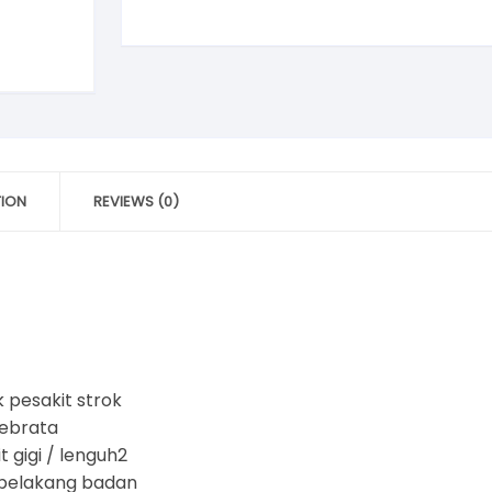
Elektik
|
Tungku
Pantang
quantity
TION
REVIEWS (0)
 pesakit strok
tebrata
 gigi / lenguh2
 belakang badan