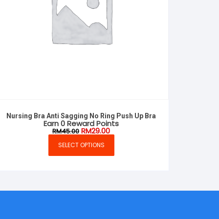
Nursing Bra Anti Sagging No Ring Push Up Bra
Earn 0 Reward Points
Original
Current
RM
29.00
RM
45.00
price
price
was:
is:
SELECT OPTIONS
This
RM45.00.
RM29.00.
product
has
multiple
variants.
The