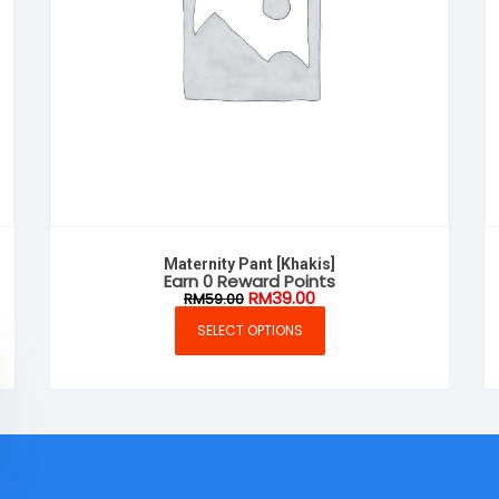
Maternity Pant [Khakis]
Earn 0 Reward Points
Original
Current
RM
39.00
RM
59.00
price
price
was:
is:
SELECT OPTIONS
This
RM59.00.
RM39.00.
product
has
multiple
variants.
The