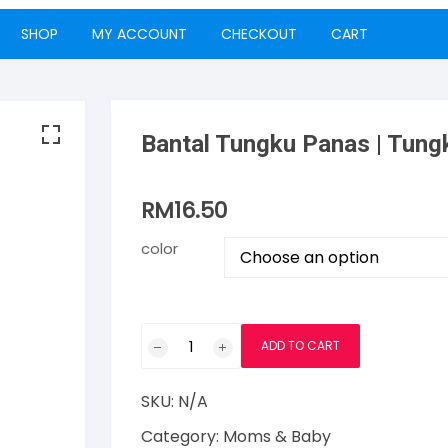
SHOP
MY ACCOUNT
CHECKOUT
CART
Bantal Tungku Panas | Tungk
RM
16.50
color
Bantal
ADD TO CART
Tungku
Panas
SKU:
N/A
|
Tungku
Category:
Moms & Baby