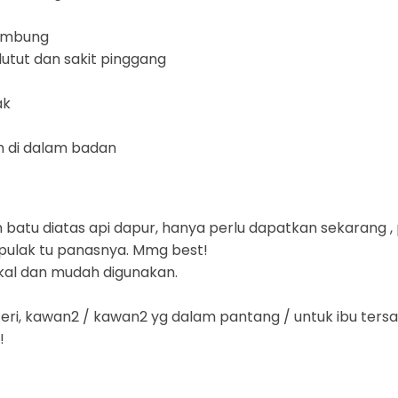
embung
tut dan sakit pinggang
ak
 di dalam badan
 batu diatas api dapur, hanya perlu dapatkan sekarang 
 pulak tu panasnya. Mmg best!
ikal dan mudah digunakan.
steri, kawan2 / kawan2 yg dalam pantang / untuk ibu ters
!